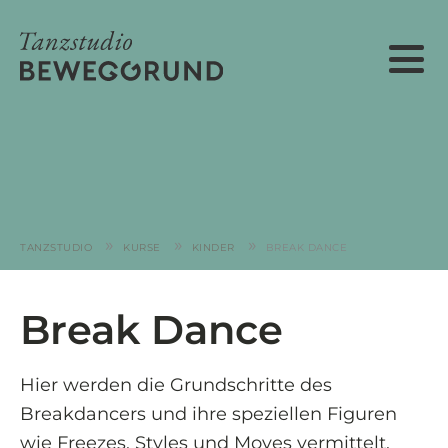
»
»
»
TANZSTUDIO
KURSE
KINDER
BREAK DANCE
Break Dance
Hier werden die Grundschritte des
Breakdancers und ihre speziellen Figuren
wie Freezes, Styles und Moves vermittelt.