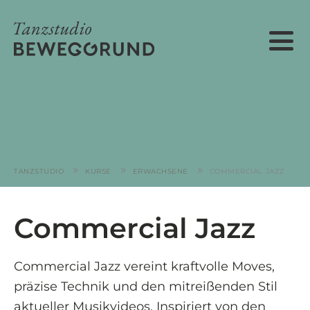
»
»
»
TANZSTUDIO
KURSE
ERWACHSENE
COMMERCIAL JAZZ
Commercial Jazz
Commercial Jazz vereint kraftvolle Moves,
präzise Technik und den mitreißenden Stil
aktueller Musikvideos. Inspiriert von den